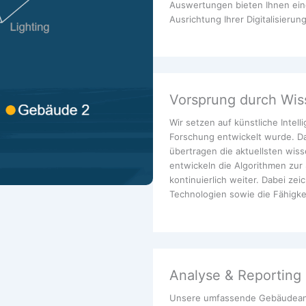
Auswertungen bieten Ihnen eine
Ausrichtung Ihrer Digitalisierun
Vorsprung durch Wis
Wir setzen auf künstliche Intel
Forschung entwickelt wurde. Da
übertragen die aktuellsten wiss
entwickeln die Algorithmen zur 
kontinuierlich weiter. Dabei ze
Technologien sowie die Fähigkei
Analyse & Reporting
Unsere umfassende Gebäudeanaly