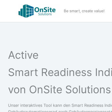
Zum
Inhalt
Be smart, create value!
springen
Active
Smart Readiness Ind
von OnSite Solutions
Unser interaktives Tool kann den Smart Readiness Indi
Gebäudeautomationsgrad nach Gebäudeenergiegesetz 