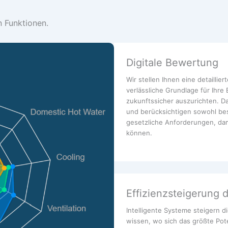
n Funktionen.
Digitale Bewertung
Wir stellen Ihnen eine detailli
verlässliche Grundlage für Ihre
zukunftssicher auszurichten. Dab
und berücksichtigen sowohl be
gesetzliche Anforderungen, dami
können.
Effizienzsteigerung 
Intelligente Systeme steigern d
wissen, wo sich das größte Pote