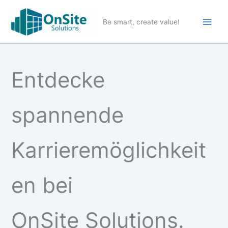
Zum
Inhalt
Be smart, create value!
springen
Entdecke
spannende
Karrieremöglichkeit
en bei
OnSite Solutions.