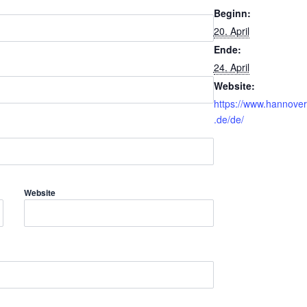
Beginn:
20. April
Ende:
24. April
Website:
https://www.hannove
.de/de/
Website